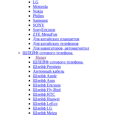
LG
Motorola
Nokia
Philips
Samsung
SONY
SonyEricsson
ZTE MegaFon
Для китайских планшетов
Для китайских телефонов
Для навигаторов, автомагнитол
ШЛЕЙФ сотового телефона
Назад
ШЛЕЙФ сотового телефона
Шлейф Prestigio
Антенный кабель
Шлейф Apple
Шлейф Asus
Шлейф Ericsson
Шлейф Fly-Bird
Шлейф HTC
Шлейф Huawei
Шлейф LeEco
Шлейф LG
Шлейф Meizu