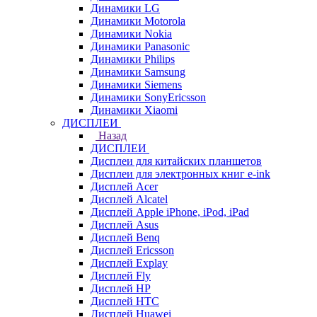
Динамики LG
Динамики Motorola
Динамики Nokia
Динамики Panasonic
Динамики Philips
Динамики Samsung
Динамики Siemens
Динамики SonyEricsson
Динамики Xiaomi
ДИСПЛЕИ
Назад
ДИСПЛЕИ
Дисплеи для китайских планшетов
Дисплеи для электронных книг e-ink
Дисплей Acer
Дисплей Alcatel
Дисплей Apple iPhone, iPod, iPad
Дисплей Asus
Дисплей Benq
Дисплей Ericsson
Дисплей Explay
Дисплей Fly
Дисплей HP
Дисплей HTC
Дисплей Huawei