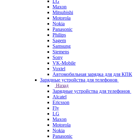
LG
Maxon
Mitsubishi
Motorola
Nokia
Panasonic
Philips
Sagem
Samsung
Siemens
Sony
VK-Mobile
Voxtel
Автомобильная зарядка для для КПК
Зарядные устройства для телефонов
Назад
Зарядные устройства для телефонов
Alcatel
Ericsson
Fly
LG
Maxon
Motorola
Nokia
Panasonic