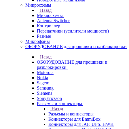
Микросхемы
Назад
Микросхемы
Antenna Switcher
Контроллер
Передатчики (усилители мощности)
Разные
Микрофоны
ОБОРУДОВАНИЕ для прошивки и разблокировки
Назад
ОБОРУДОВАНИЕ для прошивки и
разблокировки
Motorola
Nokia
Sagem
Samsung
Siemens
SonyEricsson
Разъемы и коннекторы
Назад
Разъемы и коннекторы
Коннекторы для EmmiBox
Коннекторы для JAF, UFS, HWK