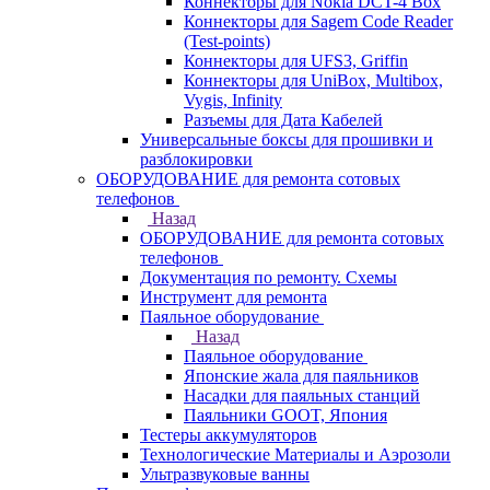
Коннекторы для Nokia DCT-4 Box
Коннекторы для Sagem Code Reader
(Test-points)
Коннекторы для UFS3, Griffin
Коннекторы для UniBox, Multibox,
Vygis, Infinity
Разъемы для Дата Кабелей
Универсальные боксы для прошивки и
разблокировки
ОБОРУДОВАНИЕ для ремонта сотовых
телефонов
Назад
ОБОРУДОВАНИЕ для ремонта сотовых
телефонов
Документация по ремонту. Схемы
Инструмент для ремонта
Паяльное оборудование
Назад
Паяльное оборудование
Японские жала для паяльников
Насадки для паяльных станций
Паяльники GOOT, Япония
Тестеры аккумуляторов
Технологические Материалы и Аэрозоли
Ультразвуковые ванны