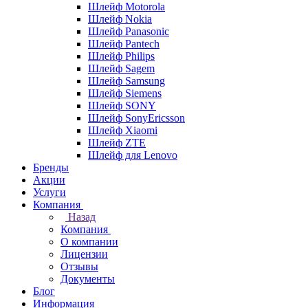
Шлейф Motorola
Шлейф Nokia
Шлейф Panasonic
Шлейф Pantech
Шлейф Philips
Шлейф Sagem
Шлейф Samsung
Шлейф Siemens
Шлейф SONY
Шлейф SonyEricsson
Шлейф Xiaomi
Шлейф ZTE
Шлейф для Lenovo
Бренды
Акции
Услуги
Компания
Назад
Компания
О компании
Лицензии
Отзывы
Документы
Блог
Информация