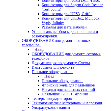
Коннекторы для Nokia DCT-4 Box
Коннекторы для Sagem Code Reader
(Test-points)
Коннекторы для UFS3, Griffin
Коннекторы для UniBox, Multibox,
Vygis, Infinity
Разъемы для Дата Кабелей
Универсальные боксы для прошивки и
разблокировки
ОБОРУДОВАНИЕ для ремонта сотовых
телефонов
Назад
ОБОРУДОВАНИЕ для ремонта сотовых
телефонов
Документация по ремонту. Схемы
Инструмент для ремонта
Паяльное оборудование
Назад
Паяльное оборудование
Японские жала для паяльников
Насадки для паяльных станций
Паяльники GOOT, Япония
Тестеры аккумуляторов
Технологические Материалы и Аэрозоли
Ультразвуковые ванны