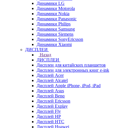
Динамики LG
Динамики Motorola
Динамики Nokia
Динамики Panasonic
Динамики Philips
Динамики Samsung
Динамики Siemens
Динамики SonyEricsson
Динамики Xiaomi
ДИСПЛЕИ
Назад
ДИСПЛЕИ
Дисплеи для китайских планшетов
Дисплеи для электронных книг e-ink
Дисплей Acer
Дисплей Alcatel
Дисплей Apple iPhone, iPod, iPad
Дисплей Asus
Дисплей Benq
Дисплей Ericsson
Дисплей Explay
Дисплей Fly
Дисплей HP
Дисплей HTC
Дисплей Huawei