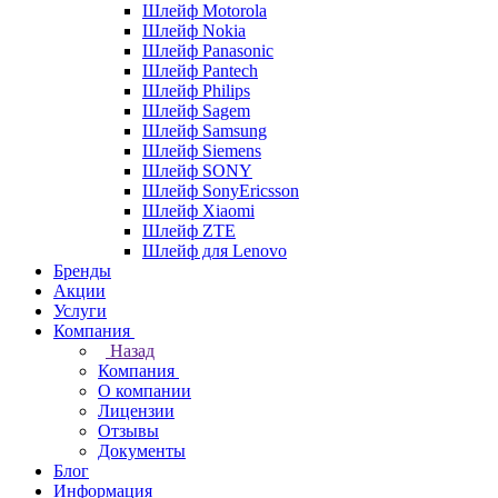
Шлейф Motorola
Шлейф Nokia
Шлейф Panasonic
Шлейф Pantech
Шлейф Philips
Шлейф Sagem
Шлейф Samsung
Шлейф Siemens
Шлейф SONY
Шлейф SonyEricsson
Шлейф Xiaomi
Шлейф ZTE
Шлейф для Lenovo
Бренды
Акции
Услуги
Компания
Назад
Компания
О компании
Лицензии
Отзывы
Документы
Блог
Информация