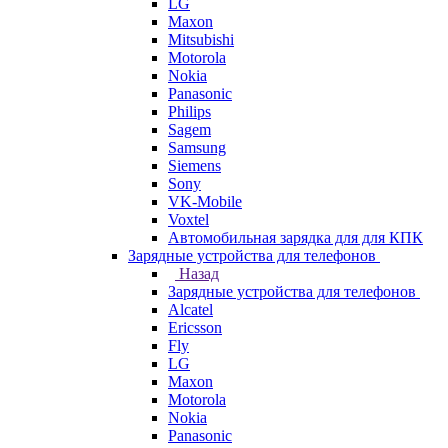
LG
Maxon
Mitsubishi
Motorola
Nokia
Panasonic
Philips
Sagem
Samsung
Siemens
Sony
VK-Mobile
Voxtel
Автомобильная зарядка для для КПК
Зарядные устройства для телефонов
Назад
Зарядные устройства для телефонов
Alcatel
Ericsson
Fly
LG
Maxon
Motorola
Nokia
Panasonic