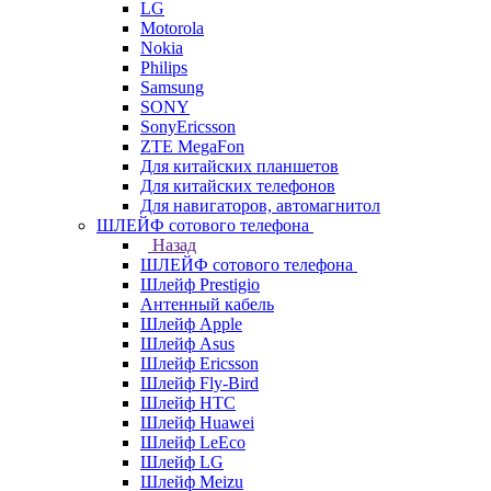
LG
Motorola
Nokia
Philips
Samsung
SONY
SonyEricsson
ZTE MegaFon
Для китайских планшетов
Для китайских телефонов
Для навигаторов, автомагнитол
ШЛЕЙФ сотового телефона
Назад
ШЛЕЙФ сотового телефона
Шлейф Prestigio
Антенный кабель
Шлейф Apple
Шлейф Asus
Шлейф Ericsson
Шлейф Fly-Bird
Шлейф HTC
Шлейф Huawei
Шлейф LeEco
Шлейф LG
Шлейф Meizu