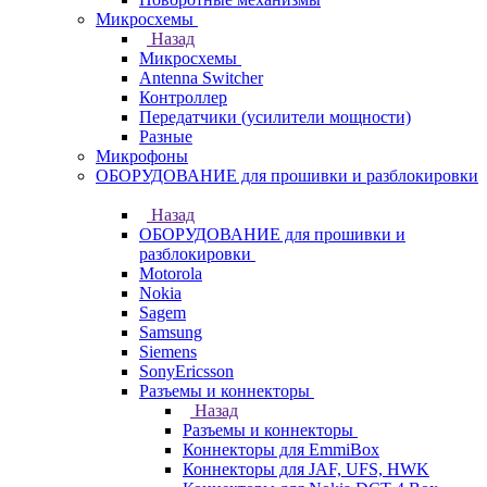
Микросхемы
Назад
Микросхемы
Antenna Switcher
Контроллер
Передатчики (усилители мощности)
Разные
Микрофоны
ОБОРУДОВАНИЕ для прошивки и разблокировки
Назад
ОБОРУДОВАНИЕ для прошивки и
разблокировки
Motorola
Nokia
Sagem
Samsung
Siemens
SonyEricsson
Разъемы и коннекторы
Назад
Разъемы и коннекторы
Коннекторы для EmmiBox
Коннекторы для JAF, UFS, HWK