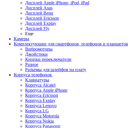
Дисплей Apple iPhone, iPod, iPad
Дисплей Asus
Дисплей Benq
Дисплей Ericsson
Дисплей Explay
Дисплей Fly
Еще
Камеры
Комплектующие для смартфонов, телефонов и планшетов
Вибромоторы
Джойстики
Кнопки переключатели
Разное
Разъемы для шлейфов на плату
Корпуса телефонов
Клавиатуры
Корпуса Alcatel
Корпуса Apple iPhone
Корпуса Ericsson
Корпуса Explay
Корпуса Lenovo
Корпуса LG
Корпуса Motorola
Корпуса Nokia
Корпуса Panasonic