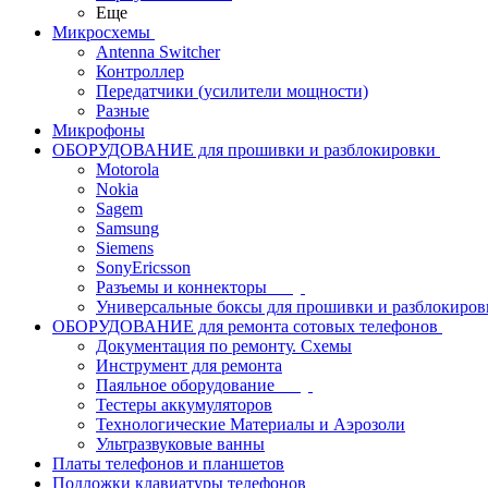
Еще
Микросхемы
Antenna Switcher
Контроллер
Передатчики (усилители мощности)
Разные
Микрофоны
ОБОРУДОВАНИЕ для прошивки и разблокировки
Motorola
Nokia
Sagem
Samsung
Siemens
SonyEricsson
Разъемы и коннекторы
Универсальные боксы для прошивки и разблокиров
ОБОРУДОВАНИЕ для ремонта сотовых телефонов
Документация по ремонту. Схемы
Инструмент для ремонта
Паяльное оборудование
Тестеры аккумуляторов
Технологические Материалы и Аэрозоли
Ультразвуковые ванны
Платы телефонов и планшетов
Подложки клавиатуры телефонов