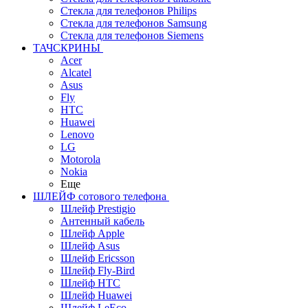
Стекла для телефонов Philips
Стекла для телефонов Samsung
Стекла для телефонов Siemens
ТАЧСКРИНЫ
Acer
Alcatel
Asus
Fly
HTC
Huawei
Lenovo
LG
Motorola
Nokia
Еще
ШЛЕЙФ сотового телефона
Шлейф Prestigio
Антенный кабель
Шлейф Apple
Шлейф Asus
Шлейф Ericsson
Шлейф Fly-Bird
Шлейф HTC
Шлейф Huawei
Шлейф LeEco